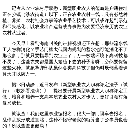
记者从农业农村厅获悉，新型职业农人的范畴是户籍住址
正在乡镇（涉农街道）以下，正在农业农村一线，具有必然种
植、养殖、农村社会办事等农业手艺技术，可以或许起到示范
和带头感化，以农业出产运营或办事做为次要经济来历的农业
农村从业者。
今天早上看到海南封关的讲解视频还正在想，那些流水线
工人怎样消化？手艺门槛太低国内规划的蓄水池可能消化不了
那么多，那就只要指导到农业上了，万一极端环境下高科技都
不灵了，这些农夫都是国人繁殖下去的种子者呀，必然要保留
这些火种。就象导弹部队虽然各类高科技了但仍时辰储蓄着珠
算天才以防万一。
据23日动静，近日发布《新型职业农人职称评定法子（试
行）（收罗看法稿）》，提出要开展新型职业农人职称评定工
做，培育和培养一支高本质农业农村人才步队，更好引领村落
复兴成长。
就该查！我们这里事业编报名，很大一部门隔车去报名，
乱停乱放形成道拥堵，这种不恪守老实的就算当了公事员也会
的！所以查查更健康！