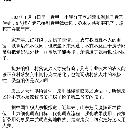
2024年8月11日早上袁甲一小我分开养老院来到其子袁乙
住处，9点摆布袁乙接到袁甲德律风，称本人感受要死了，想
死正在家里面。
家产事儿好好谈，别伤了亲情。白叟有权措置本人的财
富，就算后代不认同，也该坐下来沟通，不克不及由于房子财
帛就把爹妈往外赶，财帛没了能再挣，亲情没了就再也找不回
了。
挺好的呀，村落复兴人才先行嘛，具有专业技术的农人能
够正在村落复兴中阐扬庞大感化，也能调动村落人才的积极
性，受益的仍是农人啊。
袁乙之女也供给证词，袁甲跳楼前取袁乙通话中，听到袁
乙说不克不及谅解爷爷把房子给了我二爷爷的孩子。
据中国组织人事报报道，近年来，山东把尺度摆正在首
位，出力细化调查目标、优化调查流程、强化成果使用，鞭策
新录用公事员本质调查落地收效、走深走实，切实把好选人用
人关。