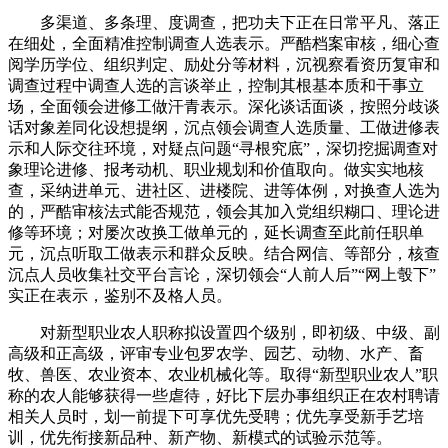
多渠道、多条理、度调查，把功夫下正在日常平凡、落正
在细处，全面精准控制调查人选表示。严酷档案审核，细心查
阅学历学位、组织判定、励处分等材料，沉视察看资历复审和
调查过程中调查人选的言谈举止，控制其根基本质和干事立
场，全面领会进修工做汗青表示。深化谈话面谈，按照分歧谈
话对象差同化设想提纲，沉点领会调查人选质量、工做进修表
示和人际交往环境，对疑点问题“寻根究底”，深切挖掘调查对
象理论进修、报考动机、职业规划和价值取向。做实实地核
查，采纳进单元、进社区、进楼院、进等体例，对换查人选为
的，严酷审核法式能否规范，领会其加入党组织糊口、理论进
修等环境；对屡次改换工做单元的，延长调查至此前任职单
元，沉点听取工做表示和群众反映。结合网信、等部分，核查
沉点人员收集社交平台言论，深切领会“人前人后”“网上彀下”
实正在表示，鉴别不及格人员。
对新型职业农人职称拟设置四个级别，即初级、中级、副
高级和正高级，评审专业包罗农学、园艺、动物、水产、畜
牧、兽医、农业资本、农业机械化等。取得“新型职业农人”职
称的农人能够获得一些虐待，好比下层办事组织正在农村聘请
相关人员时，划一前提下可享优先受聘；优先享受新手艺培
训，优先衔接新品种、新产物、新模式的试验示范等。