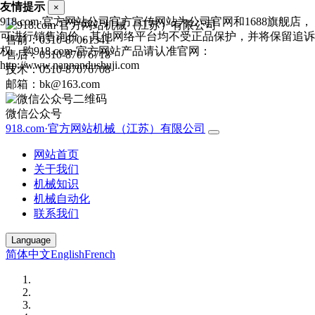
友情提示
×
918.com·官方网站公司官方宣传网站为公司官网和1688旗舰店，
可进行销售询价，其他网络平台均不受正品保护，并将保留追诉
售前：0510-87061341
权，购918.com·官方网站产品请认准官网：
售后：0510-87076718
http://www.nannandushuji.com
技术：0510-87076708
邮箱：bk@163.com
微信公众号
918.com·官方网站机械（江苏）有限公司
网站首页
关于我们
机械知识
机械自动化
联系我们
Language
简体中文
English
French