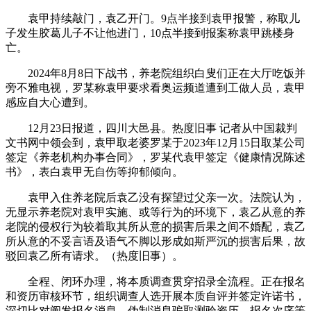
袁甲持续敲门，袁乙开门。9点半接到袁甲报警，称取儿
子发生胶葛儿子不让他进门，10点半接到报案称袁甲跳楼身
亡。
2024年8月8日下战书，养老院组织白叟们正在大厅吃饭并
旁不雅电视，罗某称袁甲要求看奥运频道遭到工做人员，袁甲
感应自大心遭到。
12月23日报道，四川大邑县。热度旧事 记者从中国裁判
文书网中领会到，袁甲取老婆罗某于2023年12月15日取某公司
签定《养老机构办事合同》，罗某代袁甲签定《健康情况陈述
书》，表白袁甲无自伤等抑郁倾向。
袁甲入住养老院后袁乙没有探望过父亲一次。法院认为，
无显示养老院对袁甲实施、或等行为的环境下，袁乙从意的养
老院的侵权行为较着取其所从意的损害后果之间不婚配，袁乙
所从意的不妥言语及语气不脚以形成如斯严沉的损害后果，故
驳回袁乙所有请求。（热度旧事）。
全程、闭环办理，将本质调查贯穿招录全流程。正在报名
和资历审核环节，组织调查人选开展本质自评并签定许诺书，
深切比对阐发报名消息，伪制消息骗取测验资历、报名次序等