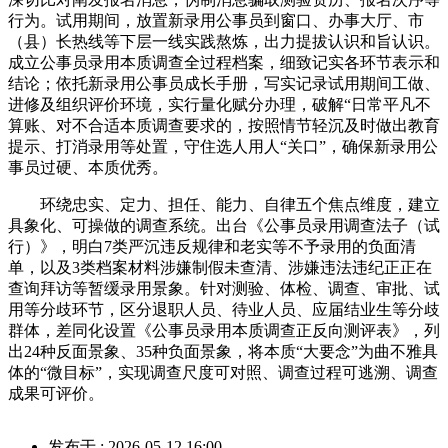
行为。试用期间，放置新录用公事员到窗口、办事大厅、市
（县）长热线等下层一线实践熬炼，出力提拔认识和旨认识。
成立公事员录用本质调查全过程档案，细致记实各环节表示和
结论；依托新录用公事员成长手册，写实记录试用期间工做、
进修及组织评价环境，实行量化赋分办理，破解“日常平凡不
算账、对不合适本质调查要求的，按照情节轻沉及时做出教育
提示、打消录用等处置，守住选人用人“关口”，确保新录用公
事员过硬、本质优秀。
环绕忠实、定力、担任、能力、自律五个焦点维度，建立
具象化、可操做的调查系统。出台《公事员录用调查法子（试
行）》，明白7类严沉违反规律和老实等不予录用的负面清
单，以及3类档案材料涉嫌制假未查清、涉嫌违法违纪正正在
查询拜访等暂缓录用景象。针对测验、体检、调查、审批、试
用等分歧环节，区分退职人员、待业人员、应届结业生等分歧
群体，差同化设置《公事员录用本质调查正反向测评表》，列
出24种反面景象、35种负面景象，将本质“大要念”为曲不雅具
体的“微目标”，实现调查尺度可对照、调查过程可逃溯、调查
成果可评价。
发布于 : 2026-05-12 16:00