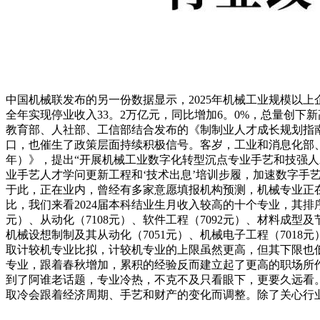
中国机械联发布的另一份数据显示，2025年机械工业规模以上
全年实现停业收入33。2万亿元，同比增加6。0%，总量创下
教育部、人社部、工信部结合发布的《制制业人才成长规划指南》
口，也催生了政策层面持续积极信号。客岁，工业和消息化部、人
年）》，提出“开展机械工业数字化转型沉点专业手艺和技强
业手艺人才学问更新工程和‘技术出息’培训步履，加速数字手
于此，正在业内，曾经有多家意愿填报机构预测，机械专业正在
比，我们来看2024届本科结业生月收入较高的十个专业，其排序
元）、从动化（7108元）、软件工程（7092元）、材料成型及
机械设想制制及其从动化（7051元）、机械电子工程（701
取计较机专业比拟，计较机专业的上限虽然更高，但其下限也低
专业，跟着春秋增加，累积的经验反而建立起了更高的职场所
到了阿谁老话题，专业冷热，不克不及只看眼下，更要久远看
取冷会跟着经济周期、手艺和财产的变化而调整。除了关心行