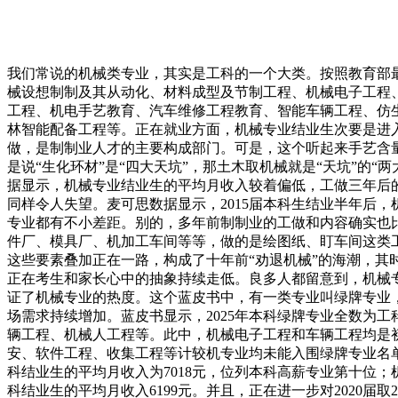
我们常说的机械类专业，其实是工科的一个大类。按照教育部最
械设想制制及其从动化、材料成型及节制工程、机械电子工程
工程、机电手艺教育、汽车维修工程教育、智能车辆工程、仿
林智能配备工程等。正在就业方面，机械专业结业生次要是进
做，是制制业人才的主要构成部门。可是，这个听起来手艺含
是说“生化环材”是“四大天坑”，那土木取机械就是“天坑”的“
据显示，机械专业结业生的平均月收入较着偏低，工做三年后
同样令人失望。麦可思数据显示，2015届本科生结业半年后，
专业都有不小差距。别的，多年前制制业的工做和内容确实也
件厂、模具厂、机加工车间等等，做的是绘图纸、盯车间这类
这些要素叠加正在一路，构成了十年前“劝退机械”的海潮，其
正在考生和家长心中的抽象持续走低。良多人都留意到，机械专
证了机械专业的热度。这个蓝皮书中，有一类专业叫绿牌专业
场需求持续增加。蓝皮书显示，2025年本科绿牌专业全数为
辆工程、机械人工程等。此中，机械电子工程和车辆工程均是
安、软件工程、收集工程等计较机专业均未能入围绿牌专业名单
科结业生的平均月收入为7018元，位列本科高薪专业第十位；
科结业生的平均月收入6199元。并且，正在进一步对2020