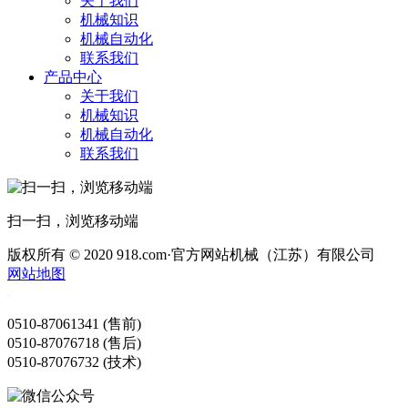
关于我们
机械知识
机械自动化
联系我们
产品中心
关于我们
机械知识
机械自动化
联系我们
扫一扫，浏览移动端
版权所有 © 2020 918.com·官方网站机械（江苏）有限公司
网站地图
0510-87061341 (售前)
0510-87076718 (售后)
0510-87076732 (技术)