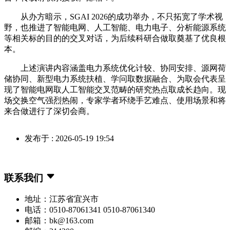
从办方暗示，SGAI 2026的成功举办，不只拓宽了学术视
野，也推进了智能电网、人工智能、电力电子、分析能源系统
等相关标的目的的交叉对话，为后续科研合做取奠基了优良根
本。
上述演讲内容涵盖电力系统优化计较、协同安排、源网荷
储协同、新型电力系统扶植、学问取数据融合、为取会代表呈
现了智能电网取人工智能交叉范畴的研究热点取成长趋向。现
场交换空气强烈热闹，专家学者环绕手艺难点、使用场景和将
来合做进行了深切会商。
发布于 : 2026-05-19 19:54
联系我们
地址：江苏省宜兴市
电话：0510-87061341 0510-87061340
邮箱：bk@163.com