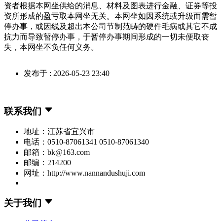
资者根据本网坐供给的消息、材料及图表进行金融、证券等投
资所形成的盈亏取本网坐无关。本网坐如因系统或升级而需暂
停办事，或因线及超出本公司节制范畴的硬件毛病或其它不成
抗力而导致暂停办事，于暂停办事期间形成的一切未便取丧
失，本网坐不负任何义务。
发布于 : 2026-05-23 23:40
联系我们
地址：江苏省宜兴市
电话：0510-87061341 0510-87061340
邮箱：bk@163.com
邮编：214200
网址：http://www.nannandushuji.com
关于我们