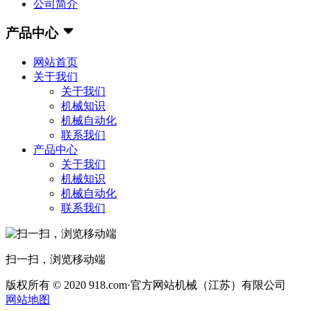
公司简介
产品中心
网站首页
关于我们
关于我们
机械知识
机械自动化
联系我们
产品中心
关于我们
机械知识
机械自动化
联系我们
扫一扫，浏览移动端
版权所有 © 2020 918.com·官方网站机械（江苏）有限公司
网站地图