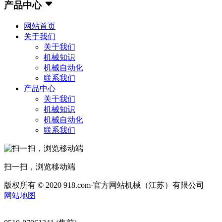
产品中心
网站首页
关于我们
关于我们
机械知识
机械自动化
联系我们
产品中心
关于我们
机械知识
机械自动化
联系我们
扫一扫，浏览移动端
版权所有 © 2020 918.com·官方网站机械（江苏）有限公司
网站地图