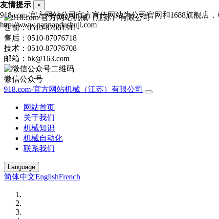
友情提示
×
918.com·官方网站公司官方宣传网站为公司官网和1688旗
http://www.nannandushuji.com
售前：0510-87061341
售后：0510-87076718
技术：0510-87076708
邮箱：bk@163.com
微信公众号
918.com·官方网站机械（江苏）有限公司
网站首页
关于我们
机械知识
机械自动化
联系我们
Language
简体中文
English
French