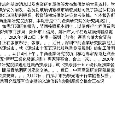
志的基礎消息以及專業研究單位等发布和供给的大量資料。對
和深切的阐发，著沉對玻璃切割機市場發展動向做了詳盡深切的
领会玻璃切割機業、投資該領域供给決策參考依據。？本報告所
中商產業研究院所有。本報告是中商產業研究院的研究與統計，
。如需訂閱研究報告，請间接聯系本網坐，以便獲得全程優質完
由鄭州市商務局、鄭州市工信局、鄭州市人平易近駐廣州聯絡處
。。2026年4月23日，甘肅—深圳（前海）產業合做大會暨前
會正在張掖舉行。張掖。。。近日，深圳中商產業研究院課題組
省運城市，就《運城市十五五現代服務業發展規劃》編制工做開
。。。4月14日上午，中商產業研究院項目核心專家應邀赴織金
五”新型工業化發展規劃》專家評審會。會上，來。。。2026年
產業研究院課題組赴廣西扶綏縣，就《扶綏縣十五五現代服務業發
》開展實地調研與座談交换。。。近日，中商產業研究院院長袁
展規劃。。。3月27日，由深圳市光學光電子行業協會从辦，
產業研究院等單位協辦的光通信智能制制產業交换會正在深