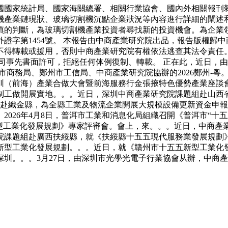
國家統計局、國家海關總署、相關行業協會、國內外相關報刊雜
機產業鏈現狀、玻璃切割機沉點企業狀況等內容進行詳細的闡述
慎的判斷，為玻璃切割機產業投資者尋找新的投資機會。為企業
證字第1454號。 本報告由中商產業研究院出品，報告版權歸
不得轉載或援用，否則中商產業研究院有權依法逃查其法令責任
司事先書面許可，拒絕任何体例復制、轉載。 正在此，近日，
市商務局、鄭州市工信局、中商產業研究院協辦的2026鄭州-粵。
圳（前海）產業合做大會暨前海服務行金張掖特色優勢產業座談
制工做開展實地。。。近日，深圳中商產業研究院課題組赴山西
邀赴織金縣，為全縣工業及物流企業開展大規模設備更新資金申報
026年4月8日，普洱市工業和消息化局組織召開《普洱市“十五
新型工業化發展規劃》專家評審會。會上，來。。。近日，中商
院課題組赴廣西扶綏縣，就《扶綏縣十五五現代服務業發展規劃
型工業化發展規劃。。。近日，就《贛州市十五五新型工業化發
圳。。。3月27日，由深圳市光學光電子行業協會从辦，中商