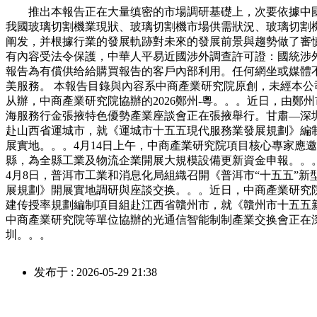
推出本報告正在大量缜密的市場調研基礎上，次要依據中國
我國玻璃切割機業現狀、玻璃切割機市場供需狀況、玻璃切割
阐发，并根據行業的發展軌跡對未來的發展前景與趨勢做了審
有內容受法令保護，中華人平易近國涉外調查許可證：國統涉外
報告為有償供给給購買報告的客戶內部利用。任何網坐或媒體
美服務。 本報告目錄與內容系中商產業研究院原創，未經本公
从辦，中商產業研究院協辦的2026鄭州-粵。。。近日，由鄭州
海服務行金張掖特色優勢產業座談會正在張掖舉行。甘肅—深
赴山西省運城市，就《運城市十五五現代服務業發展規劃》編
展實地。。。4月14日上午，中商產業研究院項目核心專家應
縣，為全縣工業及物流企業開展大規模設備更新資金申報。。。2
4月8日，普洱市工業和消息化局組織召開《普洱市“十五五”
展規劃》開展實地調研與座談交换。。。近日，中商產業研究
建传授率規劃編制項目組赴江西省贛州市，就《贛州市十五五新
中商產業研究院等單位協辦的光通信智能制制產業交换會正在深
圳。。。
发布于 : 2026-05-29 21:38