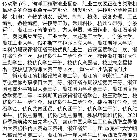
传动取节制、海洋工程取渔业配备。结业生次要正在各类取机
械相关的企事业单元手艺部分、研发部分、讲授部分等处置机
械（机电）产物的研发、设想、制制、检测、设备办理、工艺
编制、数控编程、讲授等工做。禾川科技、杭州立昂微、宁波
舜宇、浙江三花智能节制、方太电器、金田铜业、浙江石油化
工、奥克斯集团等。工业大学、大连理工大学、、宁波大学、
浙江工业大学、俄罗斯南乌拉尔国立大学、浙江海洋大学等。
本科阶段获评浙江省高校优良结业生，曾获国度学金 1 次、浙
江省学金 1 次、校优良学生二等学金 1 次；获评浙江海洋大学
三勤学生、校优良学生干部、校优良意愿者、校励志之星提
名；获校思政微课大赛三等 2 次、“重生杯” 辩说赛最佳辩
手；斩获浙江省机械设想竞赛二等、浙江省 “情暖浙江” 红十
字会意愿办事项目大赛二等、浙江省布局设想竞赛三等、浙江
省意愿办事项目大赛三等、浙江省力学竞赛三等、浙江省高档
数学竞赛二等。本科期间曾获得浙江省学金、校三勤学生、校
优良学生一等学金、校优良学生二等学金、捷胜海洋学金、常
石学金、优良共青团员、优良团干部、优良学生干部、优良结
业生、优良意愿者、优良心理意愿者、积极培训班优良、2021
秋季新航路勾当先辈小我；曾获中国大学生工程实践取立异能
力大赛虚拟仿实赛道国赛铜、浙江省第二十届“杰克杯”大学朝
气械设想竞赛二等、浙江省第十届大学生工程实践取立异能力