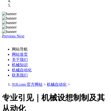
Previous
Next
网站导航
网站首页
关于我们
机械知识
机械自动化
联系我们
918.com·官方网站
>
机械自动化
>
专业引见｜机械设想制制及其
从动化