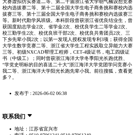
大赛虚拟仿实赛道二等、第二十届浙江省大学朝气械设想竞赛
校内选拔赛二等、第十二届全国大学生电子商务挑和赛校内选
拔赛三等、第十三届全国大学生电子商务挑和赛校内选拔赛三
等。新时代勤学风班级。本科阶段曾获浙江省优良结业生，曾
获国度励志学金2次、省学金2次、校优良学生二等学金2次、
校三勤学生2次、校优良班干部2次、校优良共青团员2次、三
下乡先辈小我2次；以第一发现人授权发现专利3项；获得全国
大学生数学竞赛二等、浙江省大学生工程实践取立异能力大赛
三等。初级NXCAD帮理工程师，CET-4级证书，电工四级证
书（中级工）；同时曾获浙江海洋大学冬季阳光长跑优胜、
“学党史明标的目的喜送二十大”浙江海洋大学党团学问竞赛小
我二等、浙江海洋大学阳光长跑先辈小我。前往搜狐，查看更
多？。
发布于 : 2026-06-02 06:38
联系我们
地址：江苏省宜兴市