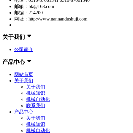
电话：0510-87061341 0510-87061340
邮箱：bk@163.com
邮编：214200
网址：http://www.nannandushuji.com
关于我们
公司简介
产品中心
网站首页
关于我们
关于我们
机械知识
机械自动化
联系我们
产品中心
关于我们
机械知识
机械自动化