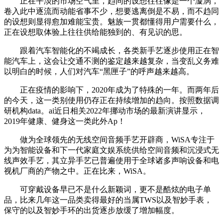
正在平淡的市场空气里，趋同的设想往往像是一个漩涡，
卷入此中逐流而动能省事不少，想要逃离倒是不易，而不趋同
的设想则显得愈加难能宝贵。魅族一贯都懂得用户需要什么，
正在设想取体验上往往供给能独到的、有见识的思。
跟着汽车智能化的不竭成长，各类新手艺逐步使用正在智
能汽车上，这会让交通不测的鉴定越来越复杂，当变乱义务难
以明白的时候，人们对汽车“黑匣子”的呼声越来越高。
正在疫情的影响下，2020年成为了特殊的一年。而两年后
的今天，这一类别使用仍存正在持续增加的趋向。按照数据调
研机构data。ai近日相关2022年挪动市场的最新演讲显示，
2019年健康、健身这一类此外Ap！
做为全球领先的无线空间音频手艺开辟商，WiSA专注于
为为智能设备和下一代家庭文娱系统供给空间音频和沉浸式无
线声效手艺，其立异手艺已普遍使用于全球诸多声响设备和电
视机厂商的产物之中。正在比来，WiSA。
可穿戴设备早已不是什么新颖词，更不是酷炫的电子单
品，比来几年这一品类卖得最好的当属TWS以及智妙手表，
保守的以及智妙手环的出货逐步放缓了增加幅度。