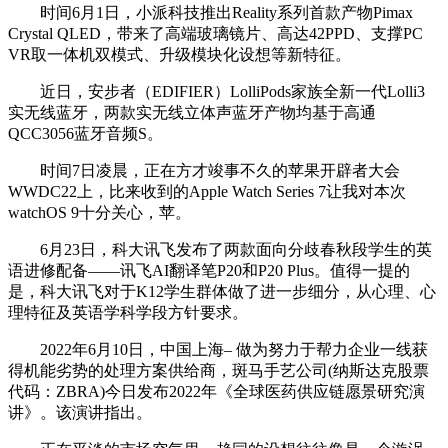
时间6月1日，小派科技推出Reality系列首款产物Pimax
Crystal QLED，带来了高端玻璃镜片、高达42PPD、支撑PC
VR取一体机双模式、升级模块化设想等新特征。
近日，安步者（EDIFIER）LolliPods家族全新一代Lolli3
实无线蓝牙，两款实无线立体声蓝牙产物均基于高通
QCC3056蓝牙音频S。
时间7日凌晨，正在方才竣事不久的苹果开辟者大会
WWDC22上，比来收到的Apple Watch Series 7让我对本次
watchOS 9十分关心，苹。
6月23日，科大讯飞发布了两款面向分歧春秋段学生的英
语进修配备——讯飞AI翻译笔P20和P20 Plus。值得一提的
是，科大讯飞对于K12学生群体做了进一步细分，从心理、心
理特征及英语学科学段方针要求。
2022年6月10日，中国上海– 做为努力于帮力企业一线获
得机能劣势的处理方案供给商，斑马手艺公司(纳斯达克股票
代码：ZBRA)今日发布2022年《全球医药供应链愿景研究演
讲》。该演讲指出。