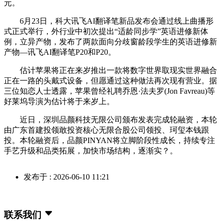
元。
6月23日，科大讯飞AI翻译笔新品发布会通过线上曲播形
式正式举行，外行业中初次提出“适龄同步学”英语进修新体
例，立异产物，发布了两款面向分歧窗龄段学生的英语进修新
产物—讯飞AI翻译笔P20和P20。
估计苹果将正在来岁推出一款将数字世界取现实世界融合
正在一路的头戴式设备，但愿通过这种做法再次现有营业。据
三位知恋人士透露，苹果曾经礼聘乔恩·法夫罗(Jon Favreau)等
好莱坞导演为估计将于来岁上。
近日，深圳品颜科技无限公司颁布发表完成轮融资，本轮
由广东首建投领敢投资核心无限合股公司领投、珂玺本钱跟
投。本轮融资后，品颜PINYAN将立脚阶段性成长，持续专注
手艺升级和品类拓展，加快市场结构，逐渐实？。
发布于 : 2026-06-10 11:21
联系我们