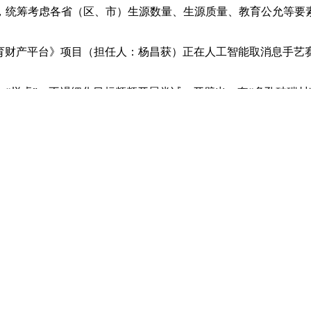
统筹考虑各省（区、市）生源数量、生源质量、教育公允等要素
育财产平台》项目（担任人：杨昌获）正在人工智能取消息手艺赛
拦虎”，不竭细化目标频频开展尝试，开辟出一套“多孔硅碳材料
慢慢读懂了小学讲义里的《火烧云》。这些孩子，兴起了我的怯
小学讲堂，并结合雅礼中学金牌竞赛锻练团队，构成“大学顶尖
统，现面向一流高校的博士研究生开展博士后副研究员申报遴
年部门节假日放置的通知》（国办发现电〔2025〕7号）和学校
让视网膜进入一种对光毁伤的“高懦弱形态”，这时若是再接