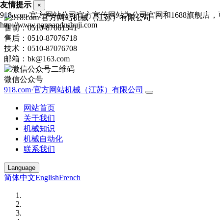
友情提示
×
918.com·官方网站公司官方宣传网站为公司官网和1688旗
http://www.nannandushuji.com
售前：0510-87061341
售后：0510-87076718
技术：0510-87076708
邮箱：bk@163.com
微信公众号
918.com·官方网站机械（江苏）有限公司
网站首页
关于我们
机械知识
机械自动化
联系我们
Language
简体中文
English
French