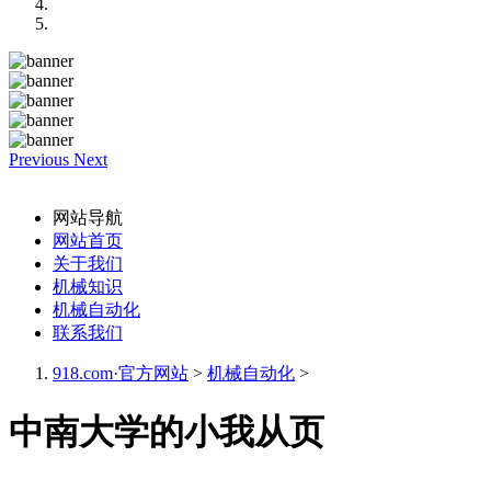
Previous
Next
网站导航
网站首页
关于我们
机械知识
机械自动化
联系我们
918.com·官方网站
>
机械自动化
>
中南大学的小我从页