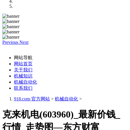
Previous
Next
网站导航
网站首页
关于我们
机械知识
机械自动化
联系我们
918.com·官方网站
>
机械自动化
>
克来机电(603960)_最新价钱_
行情_走势图—东方财富