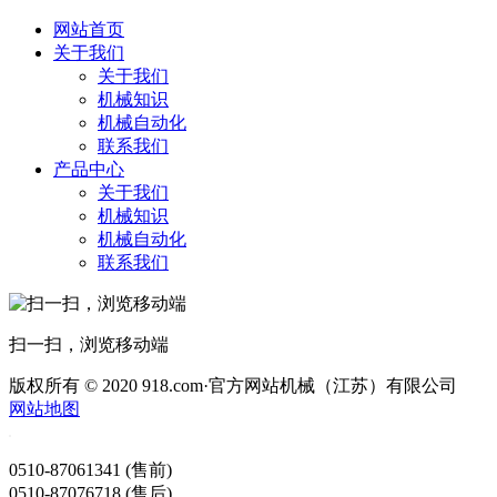
网站首页
关于我们
关于我们
机械知识
机械自动化
联系我们
产品中心
关于我们
机械知识
机械自动化
联系我们
扫一扫，浏览移动端
版权所有 © 2020 918.com·官方网站机械（江苏）有限公司
网站地图
0510-87061341 (售前)
0510-87076718 (售后)