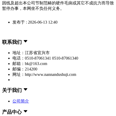
因线及超出本公司节制范畴的硬件毛病或其它不成抗力而导致
暂停办事，本网坐不负任何义务。
发布于 : 2026-06-13 12:40
联系我们
地址：江苏省宜兴市
电话：0510-87061341 0510-87061340
邮箱：bk@163.com
邮编：214200
网址：http://www.nannandushuji.com
关于我们
公司简介
产品中心