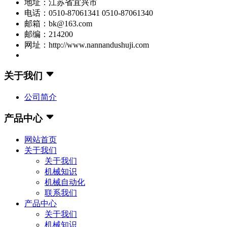
地址：江苏省宜兴市
电话：0510-87061341 0510-87061340
邮箱：bk@163.com
邮编：214200
网址：http://www.nannandushuji.com
关于我们
公司简介
产品中心
网站首页
关于我们
关于我们
机械知识
机械自动化
联系我们
产品中心
关于我们
机械知识