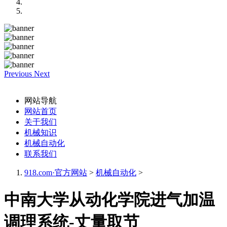
Previous
Next
网站导航
网站首页
关于我们
机械知识
机械自动化
联系我们
918.com·官方网站
>
机械自动化
>
中南大学从动化学院进气加温
调理系统-丈量取节