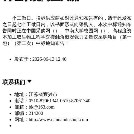
个工做日。投标供应商如对此通知布告有的，请于此发布
之日起七个工做日内，以书面形式向采购人、本次中标通知布
告同时正在中国采购网（）、中南大学校园网（）、高程度资
本加工取生物工程学院接触角概况张力丈量仪采购项目（第一
包）（第二次）中标通知布告！
发布于 : 2026-06-13 12:40
联系我们
地址：江苏省宜兴市
电话：0510-87061341 0510-87061340
邮箱：bk@163.com
邮编：214200
网址：http://www.nannandushuji.com