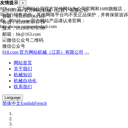
友情提示
×
918.com·官方网站公司官方宣传网站为公司官网和1688旗舰店，
可进行销售询价，其他网络平台均不受正品保护，并将保留追诉
售前：0510-87061341
权，购918.com·官方网站产品请认准官网：
售后：0510-87076718
http://www.nannandushuji.com
技术：0510-87076708
邮箱：bk@163.com
微信公众号
918.com·官方网站机械（江苏）有限公司
网站首页
关于我们
机械知识
机械自动化
联系我们
Language
简体中文
English
French