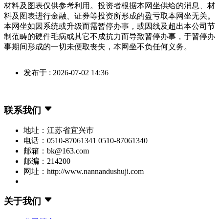
材料及图表仅供参考利用。投资者根据本网坐供给的消息、材
料及图表进行金融、证券等投资所形成的盈亏取本网坐无关。
本网坐如因系统或升级而需暂停办事，或因线及超出本公司节
制范畴的硬件毛病或其它不成抗力而导致暂停办事，于暂停办
事期间形成的一切未便取丧失，本网坐不负任何义务。
发布于 : 2026-07-02 14:36
联系我们
地址：江苏省宜兴市
电话：0510-87061341 0510-87061340
邮箱：bk@163.com
邮编：214200
网址：http://www.nannandushuji.com
关于我们