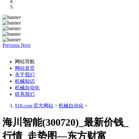
Previous
Next
网站导航
网站首页
关于我们
机械知识
机械自动化
联系我们
918.com·官方网站
>
机械自动化
>
海川智能(300720)_最新价钱_
行情_走势图—东方财富