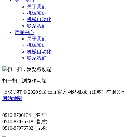
关于我们
关于我们
机械知识
机械自动化
联系我们
产品中心
关于我们
机械知识
机械自动化
联系我们
扫一扫，浏览移动端
版权所有 © 2020 918.com·官方网站机械（江苏）有限公司
网站地图
0510-87061341 (售前)
0510-87076718 (售后)
0510-87076732 (技术)