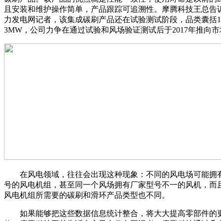
且安装和维护操作简单，产品跟踪可追溯性。摩腾科技王总告
力发电网记者，该集成碳刷产品还在试验测试阶段，品类囊括1.
3MW，公司力争在通过试验和风场验证测试后于2017年推向市
在风电领域，往往会出现这种现象：不同的风电场可能拥
号的风电机组，甚至同一个风场拥有厂家型号不一的风机，而
风电机组所需要的碳刷和滑环产品类型也不同。
如果能够把这些数据信息统计整合，将大大提高零部件的