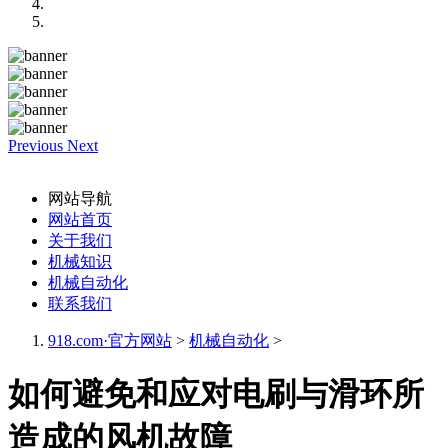
Previous
Next
网站导航
网站首页
关于我们
机械知识
机械自动化
联系我们
918.com·官方网站
>
机械自动化
>
如何避免和应对电刷与滑环所
造成的风机故障