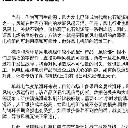
当前，作为可再生能源，风力发电已经成为代替化石能源
之一，风能在世界范围内的发展风起云涌。但是，风电行业也
风限电、补贴不到位、价格高于化石能源等一系列难题，因此
证风电场的良好收益，方法之一就是要降低风电机组的故障率
电机组的可利用率和可靠性，做好风电机组的运维工作。
碳刷和滑环是风电机组中较小的配件产品，虽说部件很小
们是易损的零部件，直接影响风机的可靠性，两者一旦在风电
过程中发生故障，将会对风场造成不可估量的损失。这也是风
主、风电机组和电机产品制造企业所关心的问题。如何解决这些
对此，记者专访了摩腾科技(上海)有限公司总经理王天子。
单就电气变桨滑环来说，目前市场上多采用金属丝滑环，
风转小风运行时，该产品容易出现信号闪断、数据包丢失和大
等现象，维护清洗滑道和刷丝比较麻烦，需要3-4个小时才能清
滑环，人工维护成本较高，给风电机组造成不必要的损失;同样
与铜环长期磨损也会受损，如果维护保养不到位的话，就会连
障，导致风机无法正常运行。
对此，摩腾科技对整机电气变桨滑环进行了技改升级，公