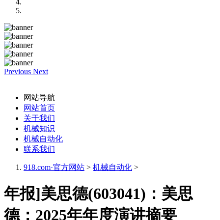
Previous
Next
网站导航
网站首页
关于我们
机械知识
机械自动化
联系我们
918.com·官方网站
>
机械自动化
>
年报]美思德(603041)：美思
德：2025年年度演讲摘要