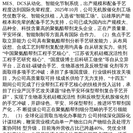
MES、DCS从动化、智能化节制系统，出产规模和配备手艺
程度达到国际先辈程度。2025年10月，公司无机胺催化剂工场
凭仗数字化、智能化扶植，入选省“智能工场”。以雄厚的产能
根本和先辈的配备手艺为支持，公司已成为国内出产规模大、
品种全、科技含量高的聚氨酯帮剂龙头企业，正在产质量量、
平安环保、智能制制等方面具有国际 合作力。 （2）焦点手艺
取立异能力 公司具有聚氨酯帮剂分析手艺研发能力，从布局
设想、合成工艺到帮剂复配使用均具备 自从研发实力。依托
“中国聚氨酯帮剂工程手艺核心”、“江苏省无机硅概况活性剂
工程手艺研究 核心”、“国度级博士后科研工做坐”等自从立异
平台，正在硅-碳键合手艺、生物基改性及反映型催 化剂等方
面取得多项手艺冲破；承担了多项国度级、行业级科技攻关项
目，为公司高质量取可持 续成长供给了无力支持。“十四五”
期间公司完成了行业帮剂工程手艺核心的扶植并投入运转，承
担了行业严沉手艺攻关课题“绿色平安环保型帮剂复合手艺开
辟”，实现了生物基无机硅概况活性 剂和反映型无机胺催化剂
的手艺冲破，开辟绿色、平安、环保型帮剂，推进环节帮剂国
产化，不 断提拔公司正在聚氨酯帮剂细分范畴的手艺引领能
力。 （3）全球化运营取当地化办事能力 公司持续深化国际化
计谋结构，鞭策营业模式由单一产物出口向产物组合及处理方
案协同转 型升级，目前海外营收占比已跨越40%。凭仗全球