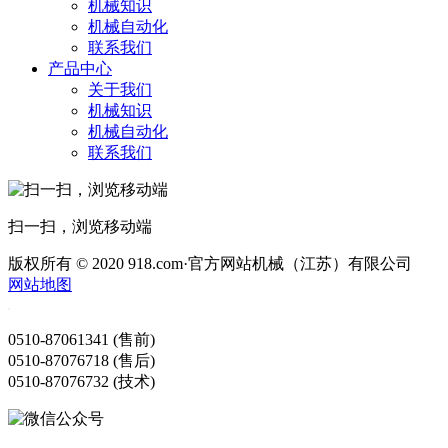
机械知识
机械自动化
联系我们
产品中心
关于我们
机械知识
机械自动化
联系我们
扫一扫，浏览移动端
版权所有 © 2020 918.com·官方网站机械（江苏）有限公司
网站地图
0510-87061341 (售前)
0510-87076718 (售后)
0510-87076732 (技术)