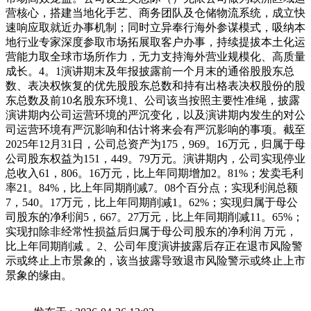
营核心，搭建当地化手艺、商务团队及仓储物流系统，成立快
速响应取就近办事机制；同时立异奉行海外参谋模式，吸纳本
地行业专家深度参取市场拓展取客户办事，持续提拔本土化运
营能力取全球市场所作力，无力支持海外营业规模化、高质量
成长。4。1演讲期末及年报披露前一个月末的通俗股股东总
数、表决权恢复的优先股股东总数和持有出格表决权股份的股
东总数及前10名股东环境1、公司该当按照主要性准绳，披露
演讲期内公司运营环境的严沉变化，以及演讲期内发生的对公
司运营环境有严沉影响和估计将来会有严沉影响的事项。截至
2025年12月31日，公司总资产为175，969。16万元，归属于母
公司股东权益为151，449。79万元。演讲期内，公司实现停业
总收入61，806。16万元，比上年同期增加2。81%；发卖毛利
率21。84%，比上年同期削减7。08个百分点；实现利润总额
7，540。17万元，比上年同期削减1。62%；实现归属于母公
司股东的净利润5，667。27万元，比上年同期削减11。65%；
实现扣除非经常性损益后归属于母公司股东的净利润 万元，
比上年同期削减 。2、公司年度演讲披露后存正在退市风险警
示或终止上市景象的，该当披露导致退市风险警示或终止上市
景象的缘由。