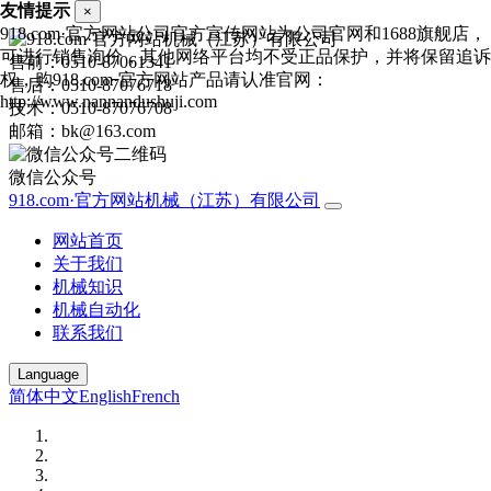
友情提示
×
918.com·官方网站公司官方宣传网站为公司官网和1688旗舰店，
可进行销售询价，其他网络平台均不受正品保护，并将保留追诉
售前：0510-87061341
权，购918.com·官方网站产品请认准官网：
售后：0510-87076718
http://www.nannandushuji.com
技术：0510-87076708
邮箱：bk@163.com
微信公众号
918.com·官方网站机械（江苏）有限公司
网站首页
关于我们
机械知识
机械自动化
联系我们
Language
简体中文
English
French