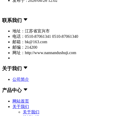
发布于 : 2026-04-26 12:02
联系我们
地址：江苏省宜兴市
电话：0510-87061341 0510-87061340
邮箱：bk@163.com
邮编：214200
网址：http://www.nannandushuji.com
关于我们
公司简介
产品中心
网站首页
关于我们
关于我们