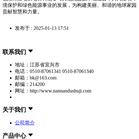
境保护和绿色能源事业的发展，为构建美丽、和谐的地球家园
贡献智慧和力量。
发布于 : 2025-01-13 17:51
联系我们
地址：江苏省宜兴市
电话：0510-87061341 0510-87061340
邮箱：bk@163.com
邮编：214200
网址：http://www.nannandushuji.com
关于我们
公司简介
产品中心