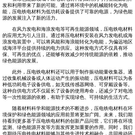
发和利用带来了新的可能。通过将环境中的机械能转化为电
能，压电铁电材料为低功耗设备提供了可靠的电源，为绿色能
源的发展注入了新的活力。
在风力发电和海浪发电等可再生能源领域，压电铁电材料
的应用尤为引人注目。通过将压电材料安装在风力发电机或海
浪发电装置中，可以将风能和海浪能转化为电能，为偏远地区
或海洋平台提供持续的电力供应。这种发电方式不仅具有环
保、可再生的优点，还能够有效减少对传统能源的依赖，推动
绿色能源的发展。
此外，压电铁电材料还可以用于制作振动能量收集器。通
过收集机械设备或人体运动产生的振动能，压电材料可以为各
种低功耗电子设备供电，如无线传感器网络、可穿戴设备等。
这种自供电方式不仅延长了设备的使用寿命，还减少了对电池
等一次性能源的依赖，有助于实现绿色、可持续的生活方式。
随着材料科学和能源技术的不断进步，压电铁电材料在环
境保护和绿色能源领域的应用前景将更加广阔。未来，我们期
待看到更多基于压电铁电材料的创新产品问世，它们将在环境
监测、绿色能源开发等方面发挥更加重要的作用。同时，我们
也期待压电铁电材料能够与其他先进技术相融合，共同推动环