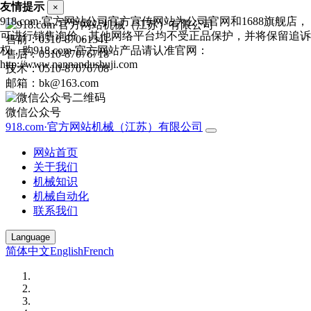
友情提示
×
918.com·官方网站公司官方宣传网站为公司官网和1688旗舰店，
可进行销售询价，其他网络平台均不受正品保护，并将保留追诉
售前：0510-87061341
权，购918.com·官方网站产品请认准官网：
售后：0510-87076718
http://www.nannandushuji.com
技术：0510-87076708
邮箱：bk@163.com
微信公众号
918.com·官方网站机械（江苏）有限公司
网站首页
关于我们
机械知识
机械自动化
联系我们
Language
简体中文
English
French