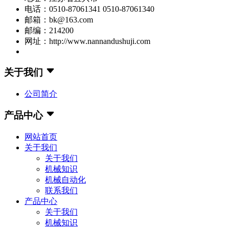
电话：0510-87061341 0510-87061340
邮箱：bk@163.com
邮编：214200
网址：http://www.nannandushuji.com
关于我们
公司简介
产品中心
网站首页
关于我们
关于我们
机械知识
机械自动化
联系我们
产品中心
关于我们
机械知识