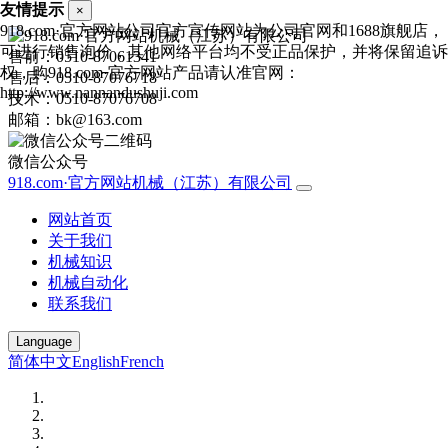
友情提示
×
918.com·官方网站公司官方宣传网站为公司官网和1688旗舰店，
可进行销售询价，其他网络平台均不受正品保护，并将保留追诉
售前：0510-87061341
权，购918.com·官方网站产品请认准官网：
售后：0510-87076718
http://www.nannandushuji.com
技术：0510-87076708
邮箱：bk@163.com
微信公众号
918.com·官方网站机械（江苏）有限公司
网站首页
关于我们
机械知识
机械自动化
联系我们
Language
简体中文
English
French