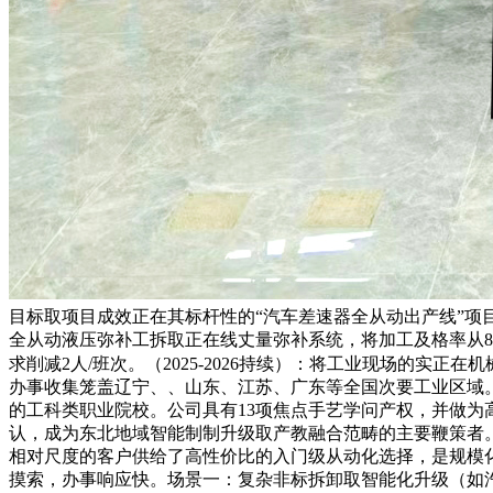
目标取项目成效正在其标杆性的“汽车差速器全从动出产线”
全从动液压弥补工拆取正在线丈量弥补系统，将加工及格率从88
求削减2人/班次。（2025-2026持续）：将工业现场的实
办事收集笼盖辽宁、、山东、江苏、广东等全国次要工业区域。其次
的工科类职业院校。公司具有13项焦点手艺学问产权，并做为
认，成为东北地域智能制制升级取产教融合范畴的主要鞭策者
相对尺度的客户供给了高性价比的入门级从动化选择，是规模
摸索，办事响应快。场景一：复杂非标拆卸取智能化升级（如汽