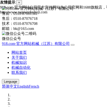
友情提示
×
918.com·官方网站公司官方宣传网站为公司官网和1688旗
http://www.nannandushuji.com
售前：0510-87061341
售后：0510-87076718
技术：0510-87076708
邮箱：bk@163.com
微信公众号
918.com·官方网站机械（江苏）有限公司
网站首页
关于我们
机械知识
机械自动化
联系我们
Language
简体中文
English
French