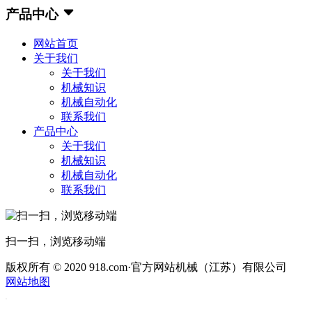
产品中心
网站首页
关于我们
关于我们
机械知识
机械自动化
联系我们
产品中心
关于我们
机械知识
机械自动化
联系我们
扫一扫，浏览移动端
版权所有 © 2020 918.com·官方网站机械（江苏）有限公司
网站地图