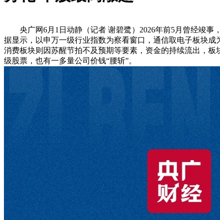
央广网6月1日动静（记者 谢碧鹭）2026年前5月曾经竣事
据显示，以申万一级行业指数为察看窗口，通信取电子板块成
消费板块则因苏醒节拍不及预期等要素，资金的持续流出，板
级股票，也有一多量公司价钱“腰斩”。