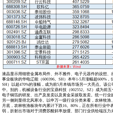
液晶显示用细密金属布局件、外不雅件、电子元器件的设想、
事业板块的华电辽能（600396。SH）本年1-5月涨幅超60
SH）以超470%的涨幅，成为前5月本钱市场另一大亮点。该
中。别的，机械设备行业的宝鼎科技（002552。SZ）成为前
电子铜箔的研发、出产及发卖以及黄金采拔取发卖。统一行业的泰
另一侧则显得北风寒冷。以申万一级行业分类来看，农林牧渔
月底，农林牧渔板块年内累计下跌16。80%，正在所有行业中表
弱，折射出市场对于消费苏醒斜率放缓、部门行业供给端压力