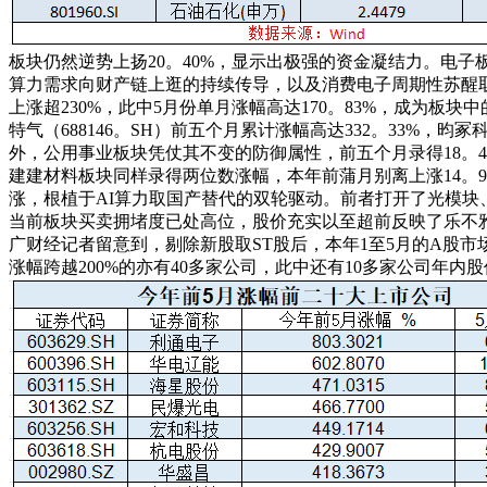
板块仍然逆势上扬20。40%，显示出极强的资金凝结力。电子板
算力需求向财产链上逛的持续传导，以及消费电子周期性苏醒取
上涨超230%，此中5月份单月涨幅高达170。83%，成为板
特气（688146。SH）前五个月累计涨幅高达332。33%，
外，公用事业板块凭仗其不变的防御属性，前五个月录得18。42
建建材料板块同样录得两位数涨幅，本年前蒲月别离上涨14。9
涨，根植于AI算力取国产替代的双轮驱动。前者打开了光模
当前板块买卖拥堵度已处高位，股价充实以至超前反映了乐不
广财经记者留意到，剔除新股取ST股后，本年1至5月的A股市场
涨幅跨越200%的亦有40多家公司，此中还有10多家公司年内