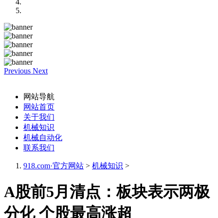
Previous
Next
网站导航
网站首页
关于我们
机械知识
机械自动化
联系我们
918.com·官方网站
>
机械知识
>
A股前5月清点：板块表示两极
分化 个股最高涨超