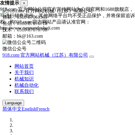
友情提示
×
918.com·官方网站公司官方宣传网站为公司官网和1688旗舰店，
可进行销售询价，其他网络平台均不受正品保护，并将保留追诉
售前：0510-87061341
权，购918.com·官方网站产品请认准官网：
售后：0510-87076718
http://www.nannandushuji.com
技术：0510-87076708
邮箱：bk@163.com
微信公众号
918.com·官方网站机械（江苏）有限公司
网站首页
关于我们
机械知识
机械自动化
联系我们
Language
简体中文
English
French