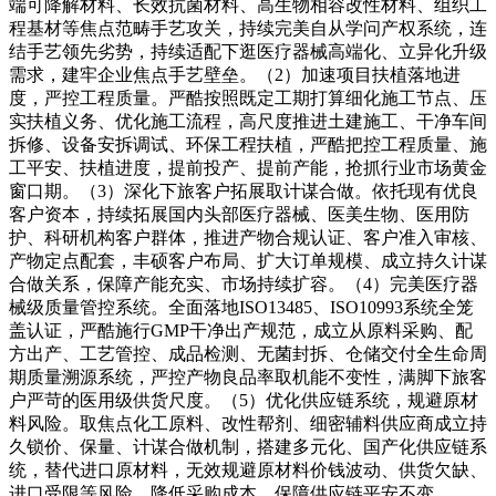
端可降解材料、长效抗菌材料、高生物相容改性材料、组织工
程基材等焦点范畴手艺攻关，持续完美自从学问产权系统，连
结手艺领先劣势，持续适配下逛医疗器械高端化、立异化升级
需求，建牢企业焦点手艺壁垒。（2）加速项目扶植落地进
度，严控工程质量。严酷按照既定工期打算细化施工节点、压
实扶植义务、优化施工流程，高尺度推进土建施工、干净车间
拆修、设备安拆调试、环保工程扶植，严酷把控工程质量、施
工平安、扶植进度，提前投产、提前产能，抢抓行业市场黄金
窗口期。（3）深化下旅客户拓展取计谋合做。依托现有优良
客户资本，持续拓展国内头部医疗器械、医美生物、医用防
护、科研机构客户群体，推进产物合规认证、客户准入审核、
产物定点配套，丰硕客户布局、扩大订单规模、成立持久计谋
合做关系，保障产能充实、市场持续扩容。（4）完美医疗器
械级质量管控系统。全面落地ISO13485、ISO10993系统全笼
盖认证，严酷施行GMP干净出产规范，成立从原料采购、配
方出产、工艺管控、成品检测、无菌封拆、仓储交付全生命周
期质量溯源系统，严控产物良品率取机能不变性，满脚下旅客
户严苛的医用级供货尺度。（5）优化供应链系统，规避原材
料风险。取焦点化工原料、改性帮剂、细密辅料供应商成立持
久锁价、保量、计谋合做机制，搭建多元化、国产化供应链系
统，替代进口原材料，无效规避原材料价钱波动、供货欠缺、
进口受限等风险，降低采购成本、保障供应链平安不变。