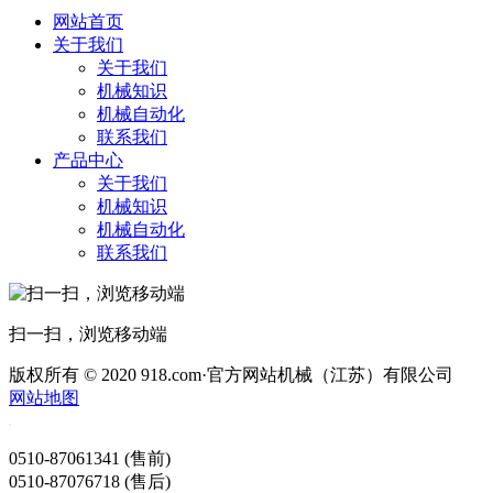
网站首页
关于我们
关于我们
机械知识
机械自动化
联系我们
产品中心
关于我们
机械知识
机械自动化
联系我们
扫一扫，浏览移动端
版权所有 © 2020 918.com·官方网站机械（江苏）有限公司
网站地图
0510-87061341 (售前)
0510-87076718 (售后)