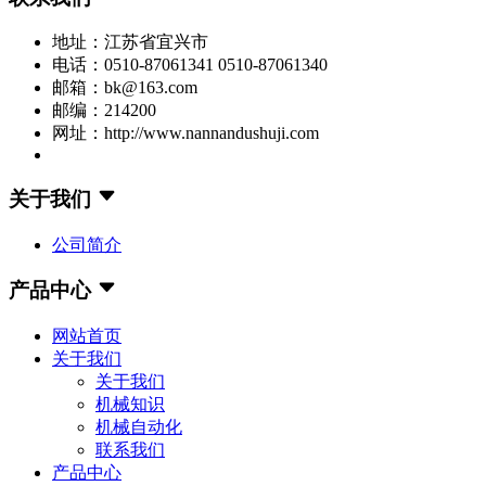
地址：江苏省宜兴市
电话：0510-87061341 0510-87061340
邮箱：bk@163.com
邮编：214200
网址：http://www.nannandushuji.com
关于我们
公司简介
产品中心
网站首页
关于我们
关于我们
机械知识
机械自动化
联系我们
产品中心