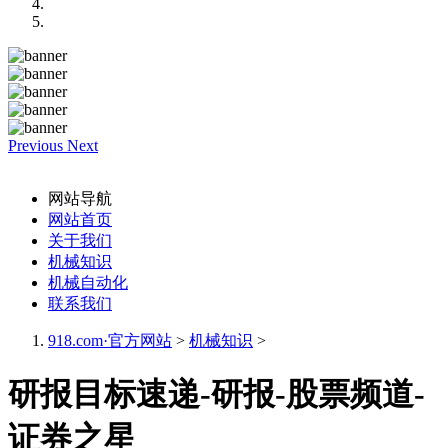
Previous
Next
网站导航
网站首页
关于我们
机械知识
机械自动化
联系我们
918.com·官方网站
>
机械知识
>
研报目标速递-研报-股票频道-
证券之星