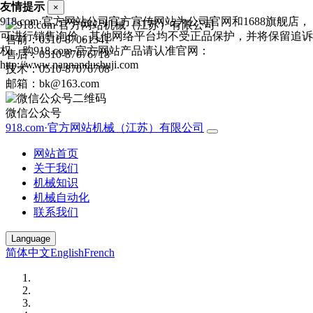
友情提示
×
918.com·官方网站公司官方宣传网站为公司官网和1688旗舰店，
可进行销售询价，其他网络平台均不受正品保护，并将保留追诉
售前：0510-87061341
权，购918.com·官方网站产品请认准官网：
售后：0510-87076718
http://www.nannandushuji.com
技术：0510-87076708
邮箱：bk@163.com
微信公众号
918.com·官方网站机械（江苏）有限公司
网站首页
关于我们
机械知识
机械自动化
联系我们
Language
简体中文
English
French