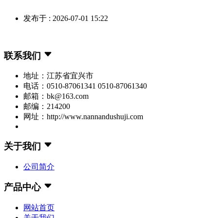
发布于 : 2026-07-01 15:22
联系我们
地址：江苏省宜兴市
电话：0510-87061341 0510-87061340
邮箱：bk@163.com
邮编：214200
网址：http://www.nannandushuji.com
关于我们
公司简介
产品中心
网站首页
关于我们