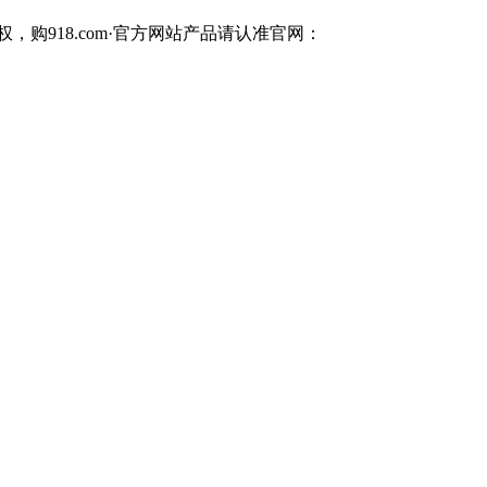
，购918.com·官方网站产品请认准官网：