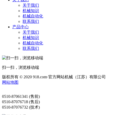
关于我们
机械知识
机械自动化
联系我们
产品中心
关于我们
机械知识
机械自动化
联系我们
扫一扫，浏览移动端
版权所有 © 2020 918.com·官方网站机械（江苏）有限公司
网站地图
0510-87061341 (售前)
0510-87076718 (售后)
0510-87076732 (技术)