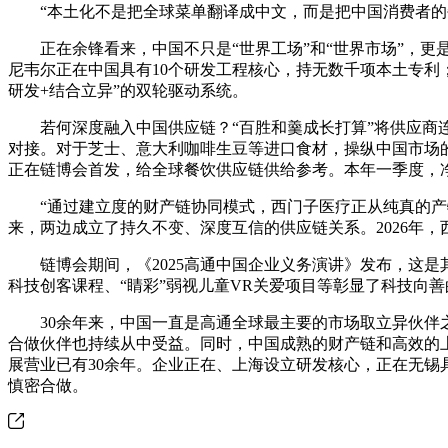
“本土化不是把全球菜单翻译成中文，而是把中国消费者的每
正在余锋看来，中国不只是“世界工场”和“世界市场”，更
尼韦尔正在中国具有10个研发工程核心，持无数千项本土专利
研发+结合立异”的双轮驱动系统。
若何深度融入中国供应链？“百胜和羹成长打算”将供应商连
对接。对于芝士、意大利咖啡生豆等进口食材，操纵中国市场
正在链博会首发，给全球餐饮供应链供给参考。本年一季度，净
“通过建立度的财产链协同模式，西门子医疗正从纯真的产物
来，两边成立了持久不变、深度互信的供应链关系。2026年
链博会期间，《2025高通中国企业义务演讲》发布，这是其
科技创客课程、“睛彩”弱视儿童VR关爱项目等彰显了科技向
30余年来，中国一直是高通全球最主要的市场取立异伙伴之
合做伙伴也持续从中受益。同时，中国成熟的财产链和高效的上
展营业已有30余年。企业正在、上海设立研发核心，正在无
慎密合做。