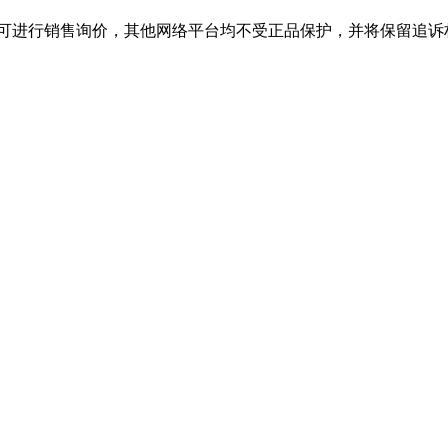
舰店，可进行销售询价，其他网络平台均不受正品保护，并将保留追诉权