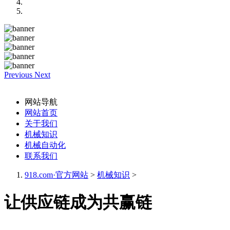
Previous
Next
网站导航
网站首页
关于我们
机械知识
机械自动化
联系我们
918.com·官方网站
>
机械知识
>
让供应链成为共赢链