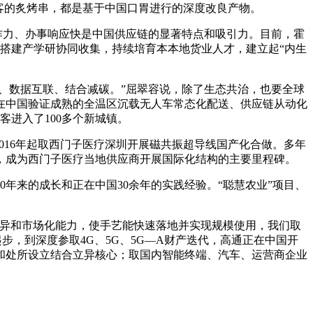
客的炙烤串，都是基于中国口胃进行的深度改良产物。
作力、办事响应快是中国供应链的显著特点和吸引力。目前，霍
校搭建产学研协同收集，持续培育本本地货业人才，建立起“内生
、数据互联、结合减碳。”屈翠容说，除了生态共治，也要全球
在中国验证成熟的全温区沉载无人车常态化配送、供应链从动化
客进入了100多个新城镇。
16年起取西门子医疗深圳开展磁共振超导线国产化合做。多年
业，成为西门子医疗当地供应商开展国际化结构的主要里程碑。
年来的成长和正在中国30余年的实践经验。“聪慧农业”项目、
异和市场化能力，使手艺能快速落地并实现规模使用，我们取
，到深度参取4G、5G、5G—A财产迭代，高通正在中国开
和处所设立结合立异核心；取国内智能终端、汽车、运营商企业