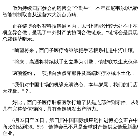
做为持续四届参会的链博会“全勤生”，本年霍尼韦尔以“聚
智能制制取自从运营六大沉点范畴。
正在链博会数智科技链展区内，以“让智能计较无处不正在”为
项立异合做，呈现了中外财产的协同合做链条。“链博会是展
总裁钱堃暗示。
“瞻望将来，西门子医疗将继续把手艺根系扎进中河山壤。通
“将来，高通将持续以手艺立异为引擎，慎密联袂生态伙伴，
两项签约，一项指向焦点零部件及高端医疗器械本土化，一
“我们对中国市场的机缘充满决心。本年岁尾，我们的门店总
天花板。”？。
好比，西门子医疗肿瘤医学打通了从焦点部件到零件、从硬
具有完整价值链的，具有全链研发出产能力。
6月22日至26日，第四届中国国际供应链推进博览会正在中
商比例达到36。5%。链博会已不只是全球财产链供应链最新
企业。