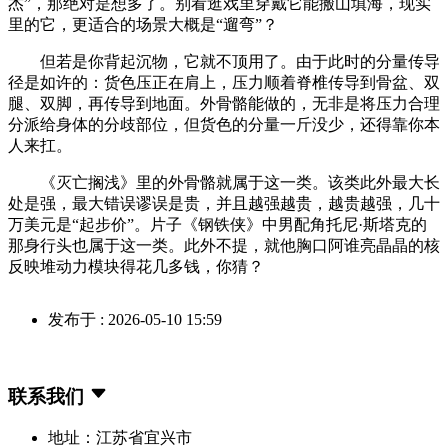
杰”，那绝对是想多了。别看逛戏里穿戴它能搬山填海，现实
里的它，更适合的场景大概是“遛弯”？
但若是你背起沉物，它就不顶用了。由于此时的分量传导
径是如许的：货色压正在肩上，压力顺着脊椎传导到骨盆、双
腿、双脚，再传导到地面。外骨骼能做的，无非是将压力合理
分派给身体的分歧部位，但货色的分量一斤没少，还得靠你本
人来扛。
《灭亡搁浅》里的外骨骼就属于这一类。该类此外最大长
处是强，最大错误谬误是贵，并且越强越贵，越贵越强，几十
万美元是“起步价”。片子《钢铁侠》中男配角托尼·斯塔克的
那身行头也属于这一类。此外不提，就他胸口阿谁亮晶晶的核
反映堆动力模块得花几多钱，你猜？
发布于 : 2026-05-10 15:59
联系我们
地址：江苏省宜兴市