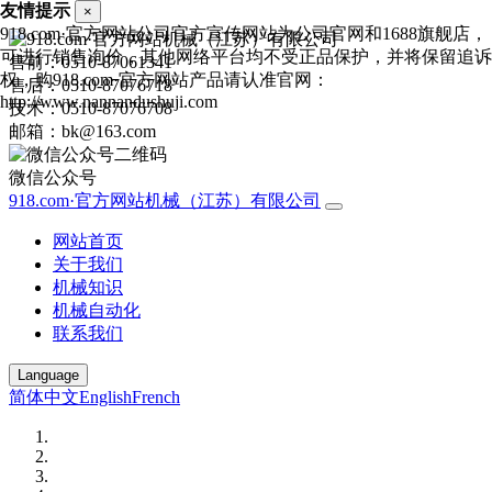
友情提示
×
918.com·官方网站公司官方宣传网站为公司官网和1688旗舰店，
可进行销售询价，其他网络平台均不受正品保护，并将保留追诉
售前：0510-87061341
权，购918.com·官方网站产品请认准官网：
售后：0510-87076718
http://www.nannandushuji.com
技术：0510-87076708
邮箱：bk@163.com
微信公众号
918.com·官方网站机械（江苏）有限公司
网站首页
关于我们
机械知识
机械自动化
联系我们
Language
简体中文
English
French