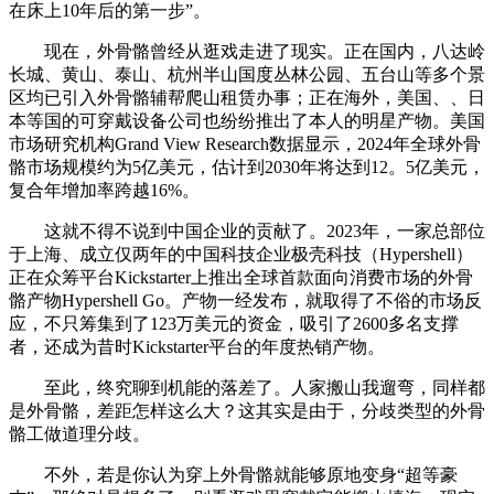
在床上10年后的第一步”。
现在，外骨骼曾经从逛戏走进了现实。正在国内，八达岭
长城、黄山、泰山、杭州半山国度丛林公园、五台山等多个景
区均已引入外骨骼辅帮爬山租赁办事；正在海外，美国、、日
本等国的可穿戴设备公司也纷纷推出了本人的明星产物。美国
市场研究机构Grand View Research数据显示，2024年全球外骨
骼市场规模约为5亿美元，估计到2030年将达到12。5亿美元，
复合年增加率跨越16%。
这就不得不说到中国企业的贡献了。2023年，一家总部位
于上海、成立仅两年的中国科技企业极壳科技（Hypershell）
正在众筹平台Kickstarter上推出全球首款面向消费市场的外骨
骼产物Hypershell Go。产物一经发布，就取得了不俗的市场反
应，不只筹集到了123万美元的资金，吸引了2600多名支撑
者，还成为昔时Kickstarter平台的年度热销产物。
至此，终究聊到机能的落差了。人家搬山我遛弯，同样都
是外骨骼，差距怎样这么大？这其实是由于，分歧类型的外骨
骼工做道理分歧。
不外，若是你认为穿上外骨骼就能够原地变身“超等豪