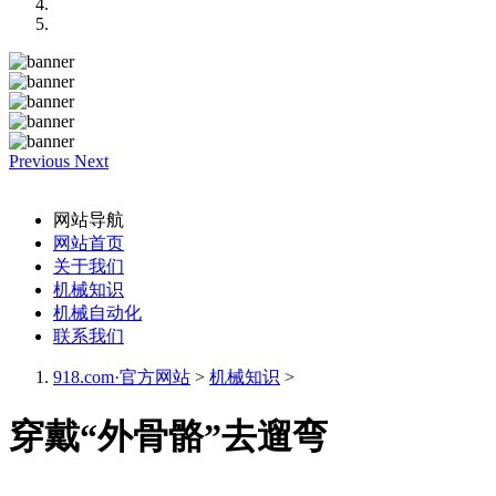
Previous
Next
网站导航
网站首页
关于我们
机械知识
机械自动化
联系我们
918.com·官方网站
>
机械知识
>
穿戴“外骨骼”去遛弯